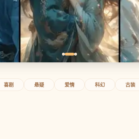
喜剧
悬疑
爱情
科幻
古装