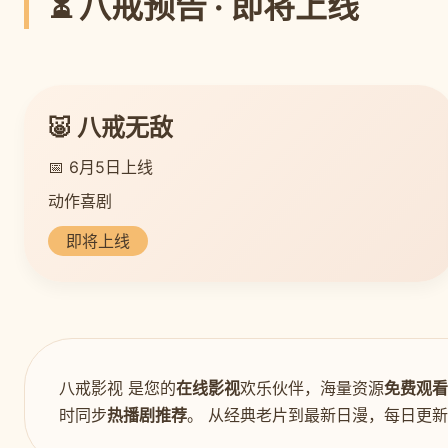
⏳ 八戒预告 · 即将上线
🐷 八戒无敌
📅 6月5日上线
动作喜剧
即将上线
八戒影视 是您的
在线影视
欢乐伙伴，海量资源
免费观看
时同步
热播剧推荐
。 从经典老片到最新日漫，每日更