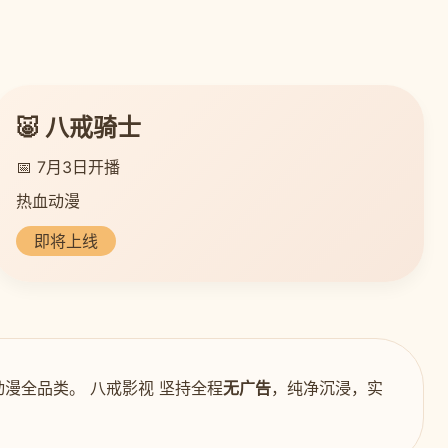
🐷 八戒骑士
📅 7月3日开播
热血动漫
即将上线
漫全品类。 八戒影视 坚持全程
无广告
，纯净沉浸，实