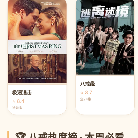
八戒缘
⭐ 8.7
极速追击
全24集
⭐ 8.4
抢先版
🏆 八戒热度榜 · 本周必看