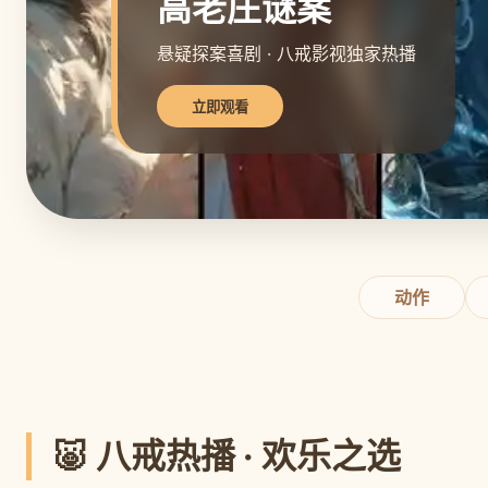
高老庄谜案
悬疑探案喜剧 · 八戒影视独家热播
立即观看
动作
🐷 八戒热播 · 欢乐之选