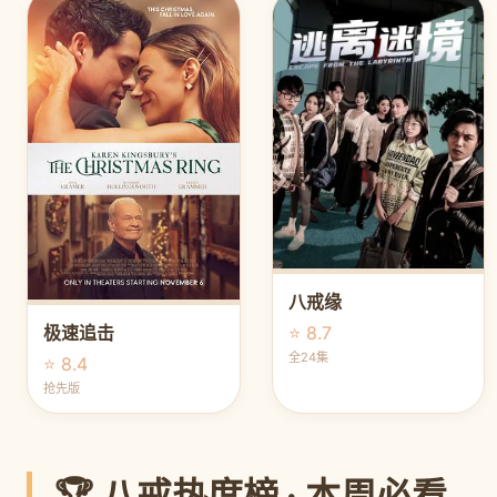
八戒缘
⭐ 8.7
极速追击
全24集
⭐ 8.4
抢先版
🏆 八戒热度榜 · 本周必看