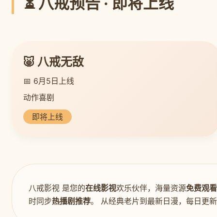
⏳ 八戒预告 · 即将上线
🐷 八戒无敌
📅 6月5日上线
动作喜剧
即将上线
八戒影视 是您的
在线影视
欢乐伙伴，海量资源
免费观看
时同步
热播剧推荐
。 从经典老片到最新日漫，每日更