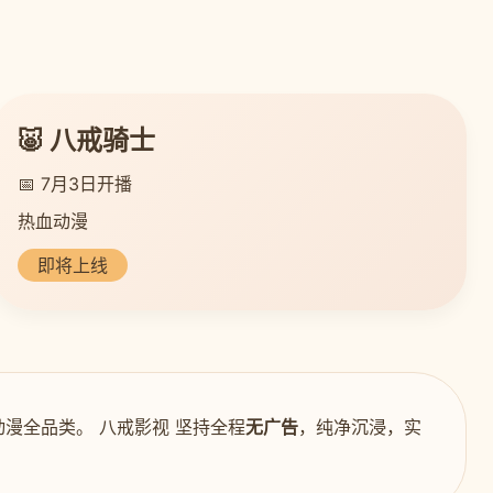
🐷 八戒骑士
📅 7月3日开播
热血动漫
即将上线
漫全品类。 八戒影视 坚持全程
无广告
，纯净沉浸，实